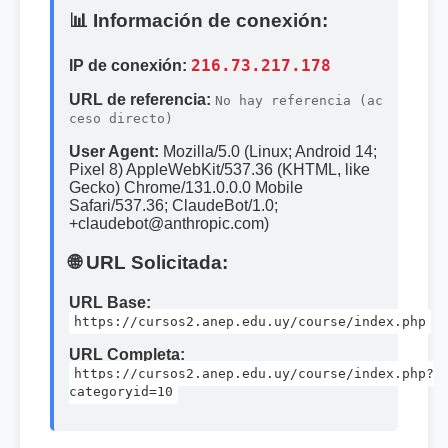
📊 Información de conexión:
IP de conexión:
216.73.217.178
URL de referencia:
No hay referencia (ac
ceso directo)
User Agent:
Mozilla/5.0 (Linux; Android 14;
Pixel 8) AppleWebKit/537.36 (KHTML, like
Gecko) Chrome/131.0.0.0 Mobile
Safari/537.36; ClaudeBot/1.0;
+claudebot@anthropic.com)
🌐 URL Solicitada:
URL Base:
https://cursos2.anep.edu.uy/course/index.php
URL Completa:
https://cursos2.anep.edu.uy/course/index.php?
categoryid=10